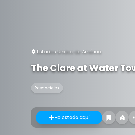
Estados Unidos de América
The Clare at Water To
Rascacielos
He estado aquí