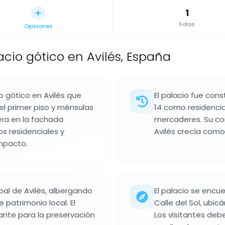
1
Fotos
Opiniones
acio gótico en Avilés, España
o gótico en Avilés que
El palacio fue const
l primer piso y ménsulas
14 como residencia
ra en la fachada
mercaderes. Su con
os residenciales y
Avilés crecía como
mpacto.
pal de Avilés, albergando
El palacio se encue
 patrimonio local. El
Calle del Sol, ubic
ante para la preservación
Los visitantes deb