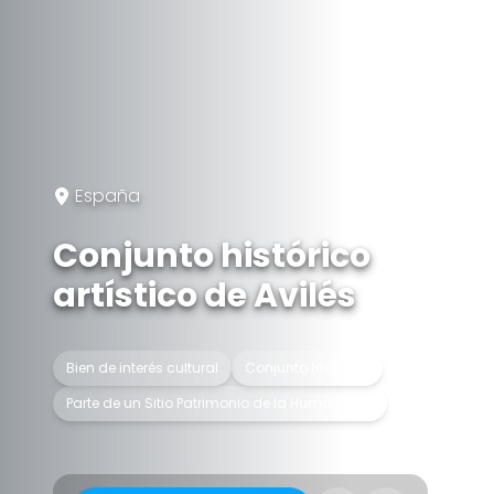
España
Conjunto histórico
artístico de Avilés
Bien de interés cultural
Conjunto Histórico
Parte de un Sitio Patrimonio de la Humanidad