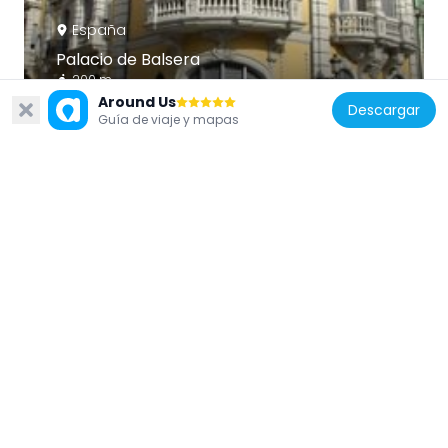
España
Palacio de Balsera
200 m
Around Us
Descargar
Guía de viaje y mapas
España
Capilla de los Alas
187 m