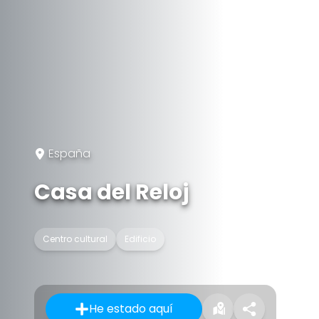
España
Casa del Reloj
Centro cultural
Edificio
He estado aquí