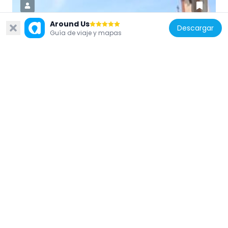
Around Us
Descargar
Guía de viaje y mapas
España
Iglesia parroquial de la Beata María Ana de
Jesús
198 m
España
Edificio Parque Sur
112 m