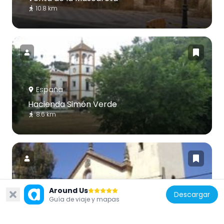
10.8 km
España
Hacienda Simón Verde
8.6 km
Around Us
Descargar
España
Guía de viaje y mapas
Iglesia de San Juan Bautista
9.9 km