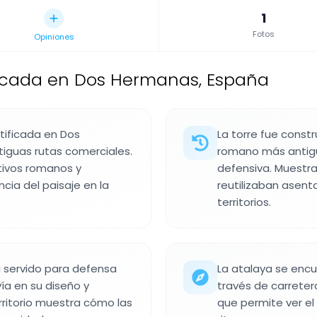
1
Fotos
Opiniones
ificada en Dos Hermanas, España
tificada en Dos
La torre fue constr
tiguas rutas comerciales.
romano más antigu
tivos romanos y
defensiva. Muestr
cia del paisaje en la
reutilizaban asen
territorios.
a servido para defensa
La atalaya se encue
vía en su diseño y
través de carretera
rritorio muestra cómo las
que permite ver el 