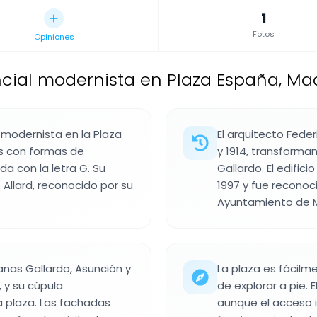
1
Fotos
Opiniones
encial modernista en Plaza España, Ma
l modernista en la Plaza
El arquitecto Feder
s con formas de
y 1914, transforma
da con la letra G. Su
Gallardo. El edifici
 Allard, reconocido por su
1997 y fue reconoc
Ayuntamiento de M
anas Gallardo, Asunción y
La plaza es fácilme
 y su cúpula
de explorar a pie. E
a plaza. Las fachadas
aunque el acceso i