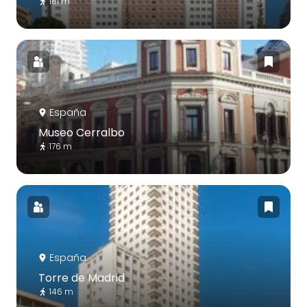
181 m
España
Museo Cerralbo
176 m
España
Torre de Madrid
146 m