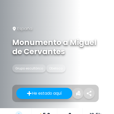
España
Monumento a Miguel
de Cervantes
Grupo escultórico
Obelisco
He estado aquí