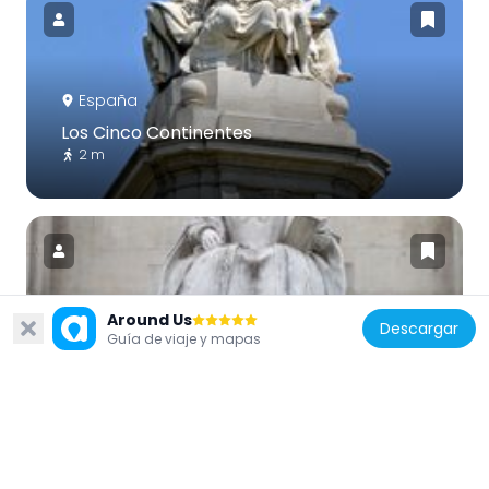
España
Los Cinco Continentes
2 m
Around Us
Descargar
España
Guía de viaje y mapas
Alegoría de la Literatura
6 m