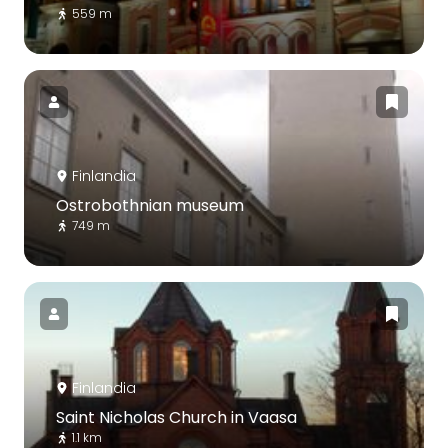
559 m
Finlandia
Ostrobothnian museum
749 m
Finlandia
Saint Nicholas Church in Vaasa
1.1 km