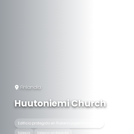
Finlandia
Huutoniemi Church
Edificio protegido en Rakennusperintörekisteri
Iglesia
Iglesia protegida