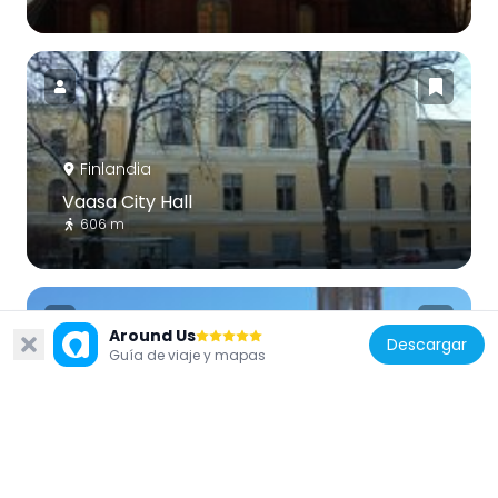
Finlandia
Vaasa City Hall
606 m
Around Us
Descargar
Guía de viaje y mapas
Finlandia
Governor's house
723 m