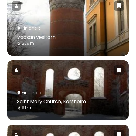
Finlandia
Vaasan vesitorni
209 m
Finlandia
Saint Mary Church, Korsholm
6.1 km