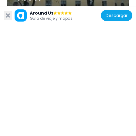
Vaasa City Hall
Around Us
103 m
Descargar
Guía de viaje y mapas
Finlandia
Governor's house
601 m
Finlandia