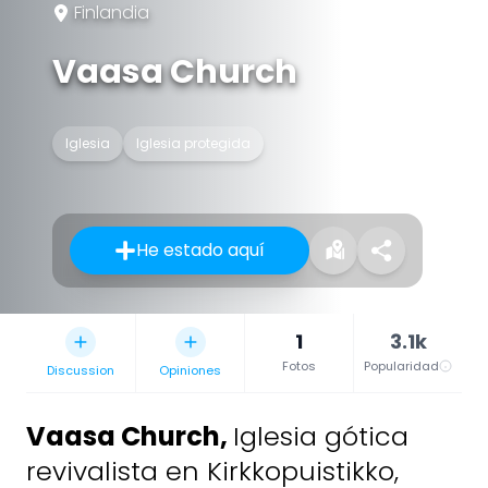
Finlandia
Vaasa Church
Iglesia
Iglesia protegida
He estado aquí
1
3.1k
Fotos
Popularidad
Discussion
Opiniones
Vaasa Church
,
Iglesia gótica
revivalista en Kirkkopuistikko,