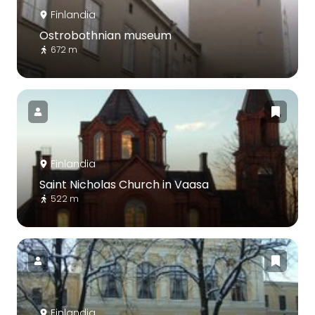
Finlandia
Ostrobothnian museum
672 m
Finlandia
Saint Nicholas Church in Vaasa
522 m
Finlandia