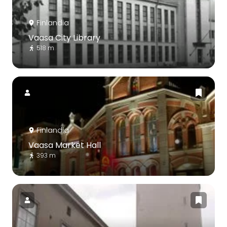
Finlandia
Vaasa City Library
518 m
Finlandia
Vaasa Market Hall
393 m