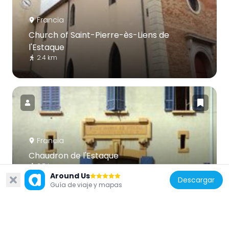
Francia
Church of Saint-Pierre-ès-Liens de
l'Estaque
2.4 km
Francia
Chaudron de l'Estaque
2.5 km
Around Us
Descargar
Guía de viaje y mapas