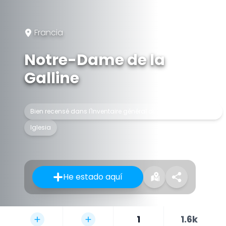
Francia
Notre-Dame de la
Galline
Bien recensé dans l'Inventaire général du patrimoine culturel
Iglesia
He estado aquí
1
1.6k