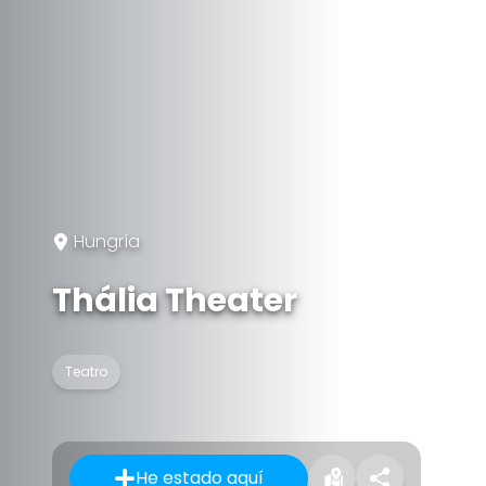
Hungría
Thália Theater
Teatro
He estado aquí