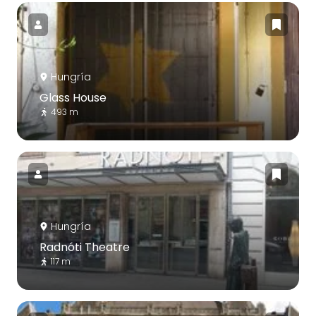
Hungría
Glass House
493 m
Hungría
Radnóti Theatre
117 m