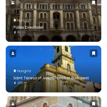
Hungría
Palais Drechsler
183 m
Hungría
Saint Teresa of Ávila Church in Budapest
266 m