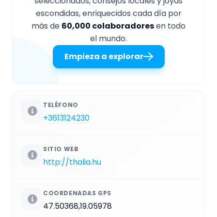
seleccionados, consejos locales y joyas
escondidas, enriquecidos cada día por
más de
60,000 colaboradores
en todo
el mundo.
Empieza a explorar
TELÉFONO
+3613124230
SITIO WEB
http://thalia.hu
COORDENADAS GPS
47.50368,19.05978