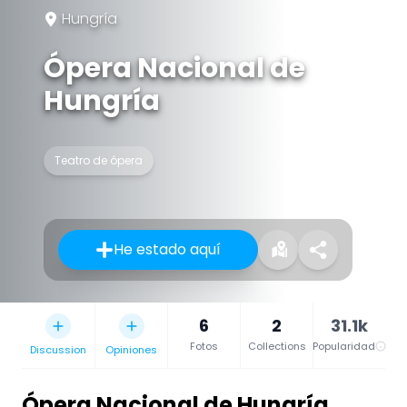
Hungría
Ópera Nacional de
Hungría
Teatro de ópera
He estado aquí
6
2
31.1k
Fotos
Collections
Popularidad
Discussion
Opiniones
Ópera Nacional de Hungría
,