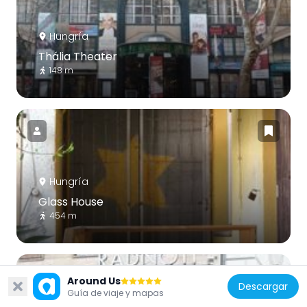
Hungría
Thália Theater
148 m
Hungría
Glass House
454 m
Around Us
Descargar
Guía de viaje y mapas