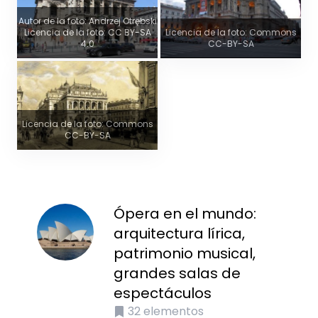
Autor de la foto: Andrzej Otrębski
Licencia de la foto: CC BY-SA
Licencia de la foto: Commons
4.0
CC-BY-SA
Licencia de la foto: Commons
CC-BY-SA
Ópera en el mundo:
arquitectura lírica,
patrimonio musical,
grandes salas de
espectáculos
32
elementos