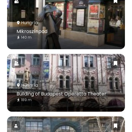
Hungría
Mikroszínpad
140 m
Hungría
Building of Budapest Operetta Theater
189 m