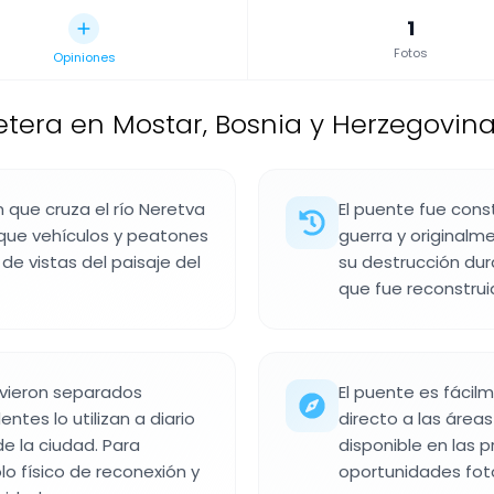
1
Fotos
Opiniones
etera en Mostar, Bosnia y Herzegovin
 que cruza el río Neretva
El puente fue const
que vehículos y peatones
guerra y originalm
de vistas del paisaje del
su destrucción dura
que fue reconstrui
uvieron separados
El puente es fácil
entes lo utilizan a diario
directo a las área
e la ciudad. Para
disponible en las 
o físico de reconexión y
oportunidades foto