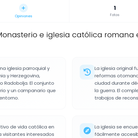
1
Fotos
Opiniones
onasterio e iglesia católica romana 
na iglesia parroquial y
La iglesia original
ia y Herzegovina,
reformas otomanas 
ío Radobolja. El conjunto
ciudad durante dé
sterio y un campanario que
la guerra. El compl
 entorno.
trabajos de reconst
tivo de vida católica en
La iglesia se encu
a visitantes interesados
fácilmente accesib