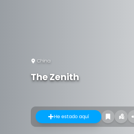
China
The Zenith
He estado aquí