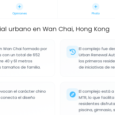
Opiniones
Photo
ial urbano en Wan Chai, Hong Kong
 en Wan Chai formado por
El complejo fue de
s con un total de 652
Urban Renewal Auth
re 40 y 61 metros
los primeros resid
 tamaños de familia.
de iniciativas de r
vocan el carácter chino
El complejo está a
 conecta el diseño
MTR, lo que facilit
residentes disfrut
piscina, gimnasio, 