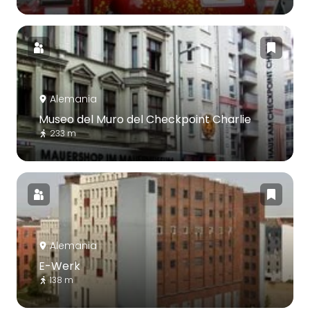
Alemania
Museo del Muro del Checkpoint Charlie
233 m
Alemania
E-Werk
138 m