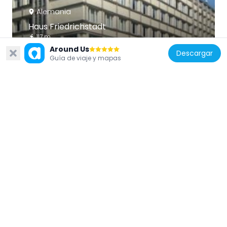
Alemania
Haus Friedrichstadt
117 m
Around Us
Descargar
Guía de viaje y mapas
Alemania
Koolhaas-Haus am Checkpoint Charlie
217 m
Alemania