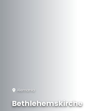
Alemania
Bethlehemskirche