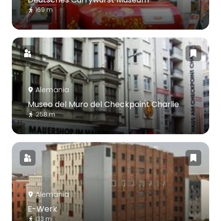
169 m
Alemania
Museo del Muro del Checkpoint Charlie
258 m
Alemania
E-Werk
133 m