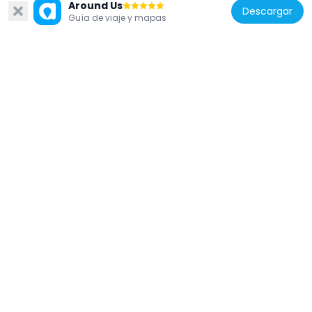
Around Us
Descargar
Guía de viaje y mapas
Alemania
Tuteur-Haus
257 m
Alemania
Alfandary-Haus
205 m