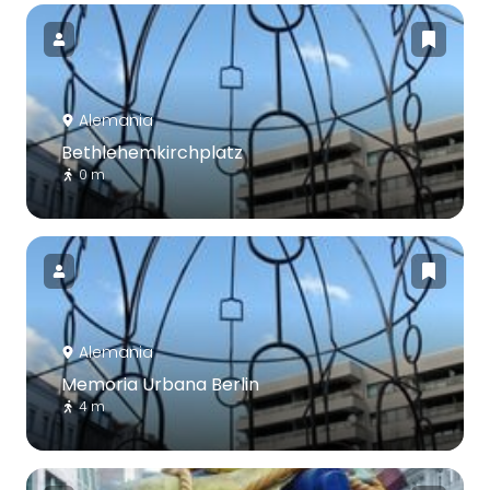
Alemania
Bethlehemkirchplatz
0 m
Alemania
Memoria Urbana Berlin
4 m