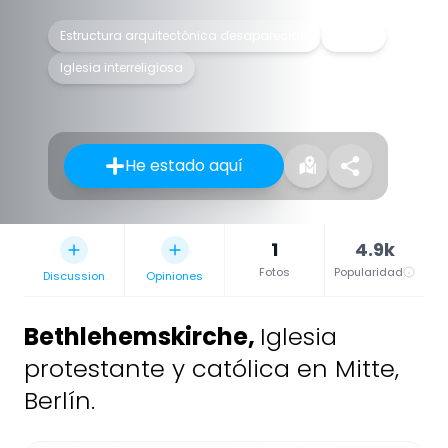
Estructura arquitectónica desaparecida
Iglesia
Iglesia interreligiosa
He estado aquí
1
4.9k
Fotos
Popularidad
Discussion
Opiniones
Bethlehemskirche
,
Iglesia
protestante y católica en Mitte,
Berlín.