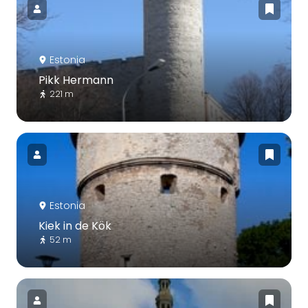
Estonia
Pikk Hermann
221 m
Estonia
Kiek in de Kök
52 m