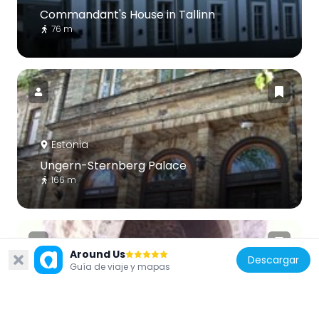
Commandant's House in Tallinn
76 m
Estonia
Ungern-Sternberg Palace
166 m
Around Us
Descargar
Guía de viaje y mapas
Estonia
Lühike jalg gate tower