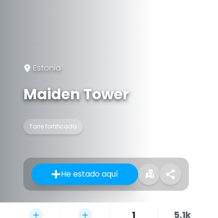
Estonia
Maiden Tower
Torre fortificada
He estado aquí
1
5.1k