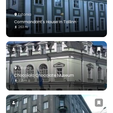
Estonia
Commandant's House in Tallinn
263 m
Estonia
Chocolala Chocolate Museum
221 m