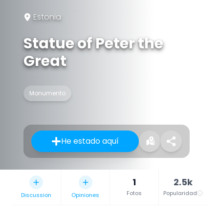
Estonia
Statue of Peter the
Great
Monumento
He estado aquí
1
2.5k
Fotos
Popularidad
Discussion
Opiniones