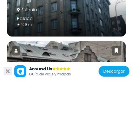
Estonia
Palace
169 m
Around Us
Descargar
Estonia
Guía de viaje y mapas
Kawe kelder
261 m