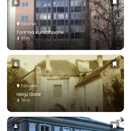
Estonia
Tallinna Kunstihoone
97 m
Estonia
Harju Gate
78 m