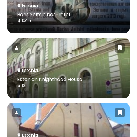
Estonia
Boris Yeltsin bas-relief
136 m
Estonia
Estonian Knighthood House
181 m
Estonia