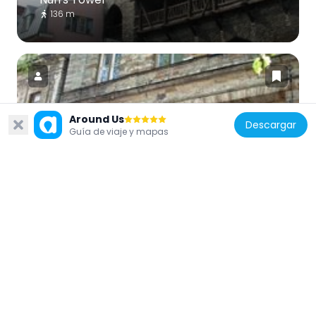
136 m
Around Us
Descargar
Estonia
Guía de viaje y mapas
Ungern-Sternberg Palace
183 m
Estonia
Estonian Youth Theater
41 m