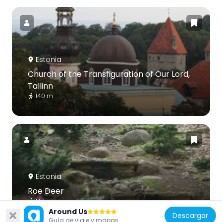
Estonia
Church of the Transfiguration of Our Lord,
Tallinn
140 m
Estonia
Roe Deer
147 m
Around Us
Descargar
Guía de viaje y mapas