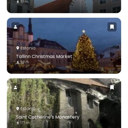
51 m
Estonia
Tallinn Christmas Market
119 m
Estonia
Saint Catherine's Monastery
177 m