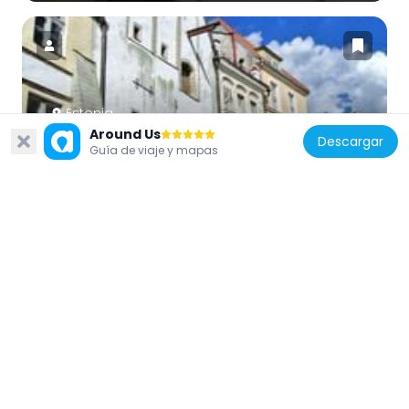
Estonia
Around Us
Hopner's House
Descargar
Guía de viaje y mapas
67 m
Estonia
Assauwe Tower
172 m