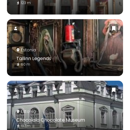
123 m
Estonia
Tallinn Legends
60 m
Estonia
Chocolala Chocolate Museum
197 m