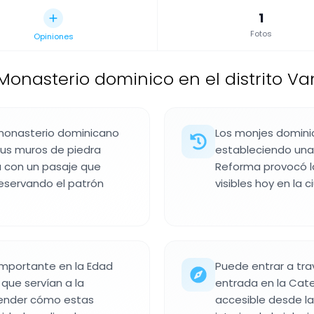
1
Fotos
Opiniones
Monasterio dominico en el distrito Vana
 monasterio dominicano
Los monjes domini
sus muros de piedra
estableciendo una 
ta con un pasaje que
Reforma provocó la
reservando el patrón
visibles hoy en la c
importante en la Edad
Puede entrar a tra
 que servían a la
entrada en la Cated
ntender cómo estas
accesible desde las