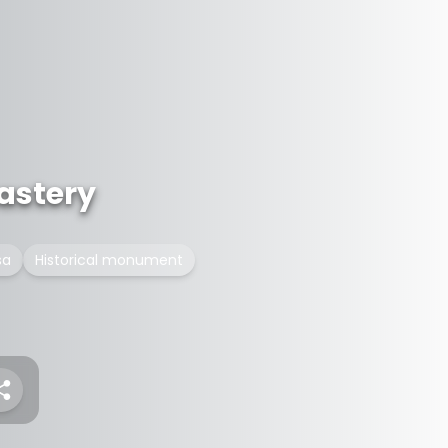
astery
sa
Historical monument