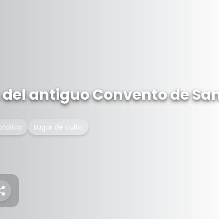
n del antiguo Convento de Sa
atólico
Lugar de culto