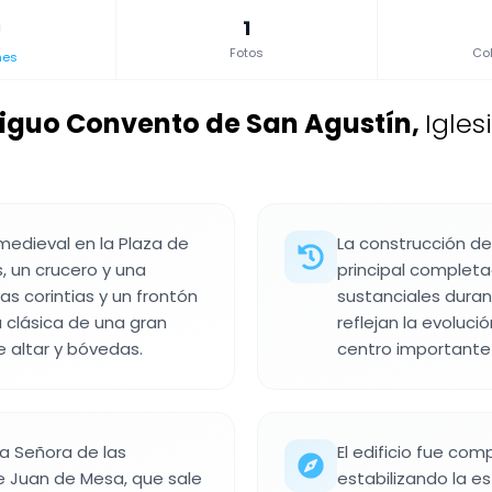
1
Fotos
Col
nes
ntiguo Convento de San Agustín
,
Igle
medieval en la Plaza de
La construcción de
, un crucero y una
principal complet
s corintias y un frontón
sustanciales durant
ra clásica de una gran
reflejan la evoluci
e altar y bóvedas.
centro importante 
ra Señora de las
El edificio fue co
de Juan de Mesa, que sale
estabilizando la e