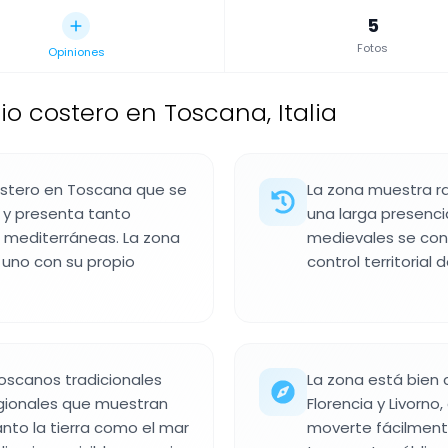
5
Fotos
Opiniones
io costero en Toscana, Italia
ostero en Toscana que se
La zona muestra r
a y presenta tanto
una larga presenci
 mediterráneas. La zona
medievales se cons
a uno con su propio
control territorial
toscanos tradicionales
La zona está bien
egionales que muestran
Florencia y Livorno
to la tierra como el mar
moverte fácilmente