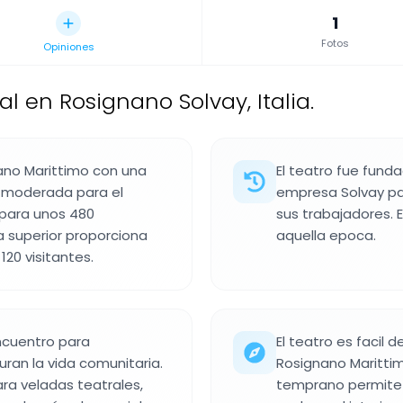
1
Fotos
Opiniones
l en Rosignano Solvay, Italia.
nano Marittimo con una
El teatro fue fund
d moderada para el
empresa Solvay pa
s para unos 480
sus trabajadores. E
a superior proporciona
aquella epoca.
120 visitantes.
ncuentro para
El teatro es facil 
ran la vida comunitaria.
Rosignano Marittim
para veladas teatrales,
temprano permite a