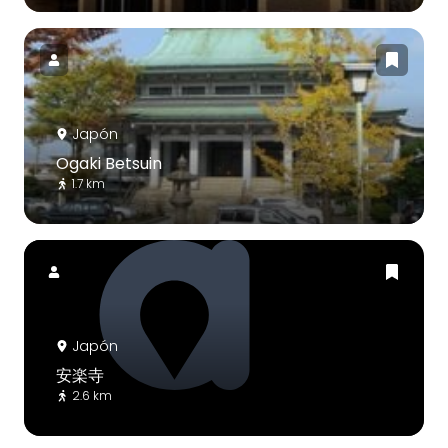
Japón
Ogaki Betsuin
1.7 km
Japón
安楽寺
2.6 km