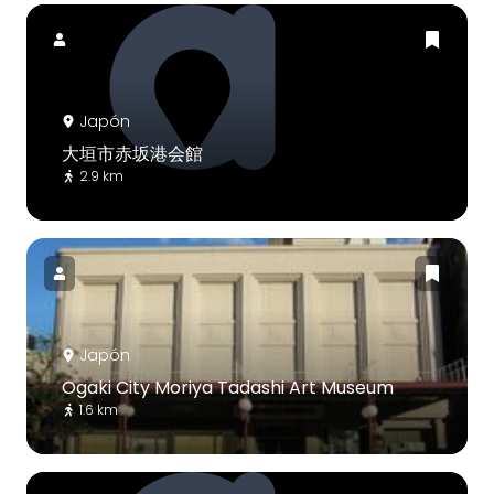
Japón
大垣市赤坂港会館
2.9 km
Japón
Ogaki City Moriya Tadashi Art Museum
1.6 km