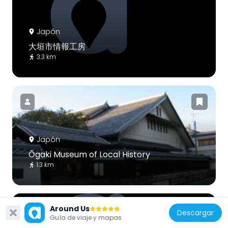
Japón
大垣市情報工房
3.3 km
Japón
Ōgaki Museum of Local History
1.3 km
Around Us
Descargar
Guía de viaje y mapas