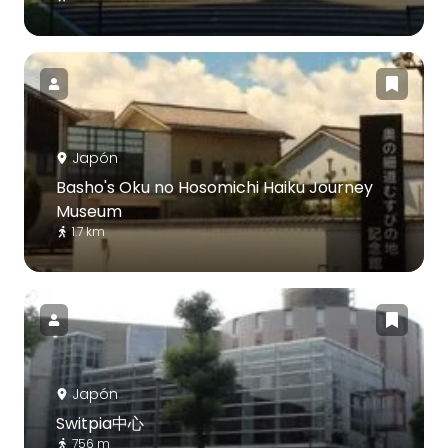
Japón
Basho's Oku no Hosomichi Haiku Journey
Museum
1.7 km
Japón
Switpia中心
756 m