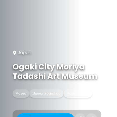
Japón
Ogaki City Moriya
Tadashi Art Museum
Museo
Museo biográfico
Museo de arte