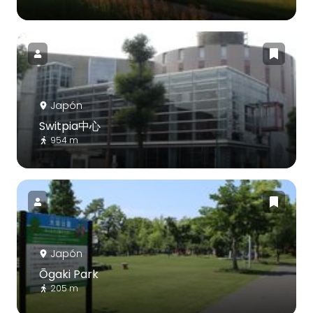
Japón
Switpia中心
954 m
Japón
Ōgaki Park
205 m