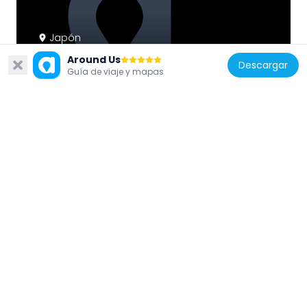
Japón
全昌寺
Around Us
Descargar
Guía de viaje y mapas
625 m
Japón
大垣市情報工房
2.3 km