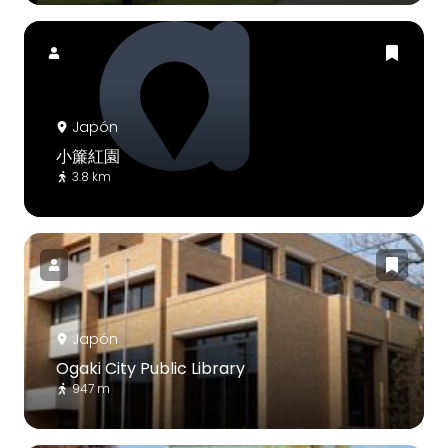
Japón
小簾紅園
3.8 km
Japón
Ogaki City Public Library
947 m