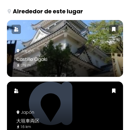
Alrededor de este lugar
Japón
Castillo Ōgaki
219 m
Japón
大垣車両区
1.6 km