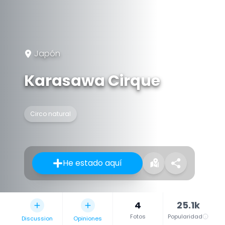
Japón
Karasawa Cirque
Circo natural
He estado aquí
4
25.1k
Fotos
Popularidad
Discussion
Opiniones