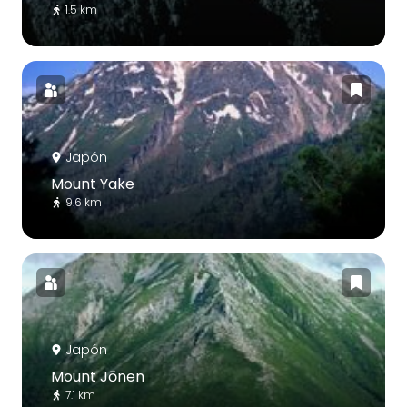
1.5 km
Japón
Mount Yake
9.6 km
Japón
Mount Jōnen
7.1 km