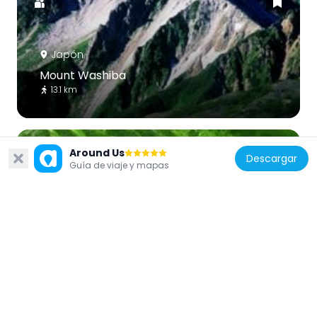
Japón
Mount Washiba
13.1 km
Around Us
Descargar
Guía de viaje y mapas
Japón
Mount Sugoroku
10.8 km