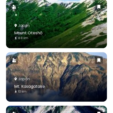
Japón
Mount Oteshō
8.8 km
Japón
Mt. Kasagatake
10 km