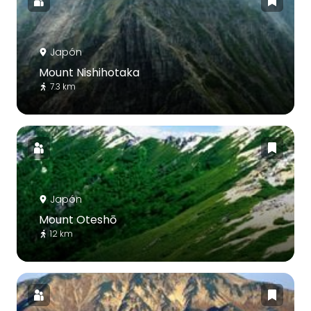
Japón
Mount Nishihotaka
7.3 km
Japón
Mount Oteshō
12 km