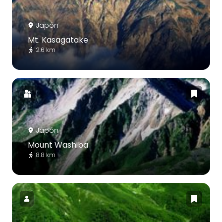
Japón
Mt. Kasagatake
2.6 km
Japón
Mount Washiba
8.8 km