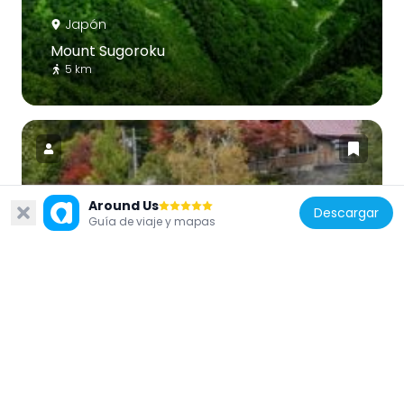
Japón
Mount Sugoroku
5 km
Around Us
Descargar
Japón
Guía de viaje y mapas
Okuhida Bear Park
12.4 km