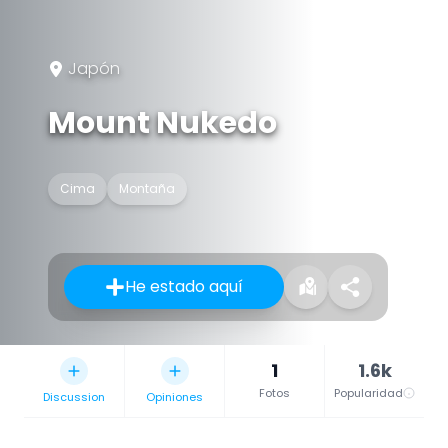
Japón
Mount Nukedo
Cima
Montaña
He estado aquí
1
1.6k
Fotos
Popularidad
Discussion
Opiniones