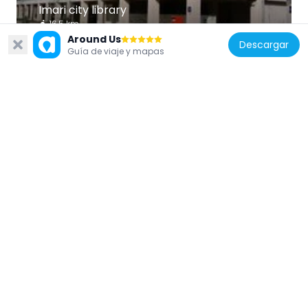
Imari city library
16.5 km
Around Us
Descargar
Guía de viaje y mapas
Japón
Iimori-jinja
6 km
Japón
Imari Bay Bridge