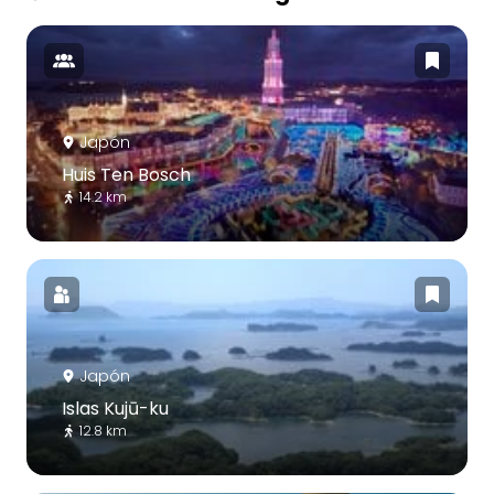
Japón
Huis Ten Bosch
14.2 km
Japón
Islas Kujū-ku
12.8 km