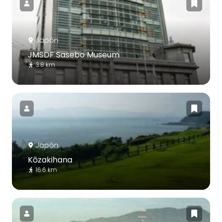
Japón
JMSDF Sasebo Museum
3.8 km
Japón
Kōzakihana
16.6 km