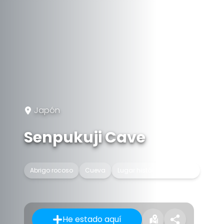
Japón
Senpukuji Cave
Abrigo rocoso
Cueva
Lugar histórico de Japón
He estado aquí