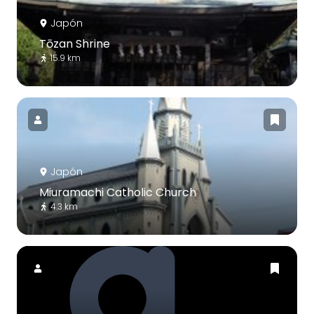
Japón
Tōzan Shrine
15.9 km
Japón
Miuramachi Catholic Church
4.3 km