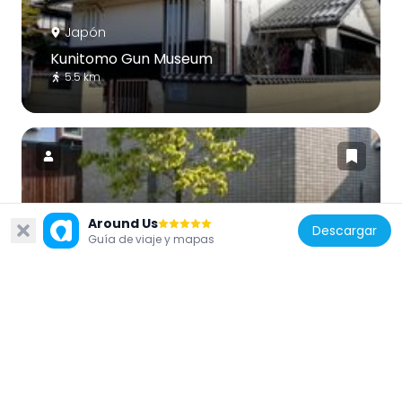
Japón
Kunitomo Gun Museum
5.5 km
Japón
Around Us
Descargar
Guía de viaje y mapas
Musée Narita
6.5 km