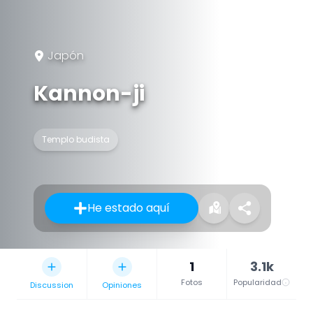
Japón
Kannon-ji
Templo budista
He estado aquí
1
3.1k
Fotos
Popularidad
Discussion
Opiniones