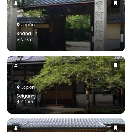
Japón
Shana-in
5.7 km
Japón
Seigan-ji
9.2 km