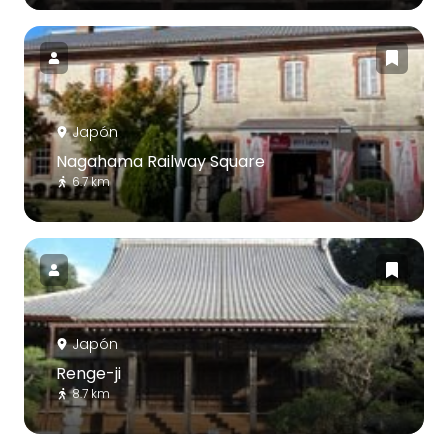
Japón
Nagahama Railway Square
6.7 km
Japón
Renge-ji
8.7 km