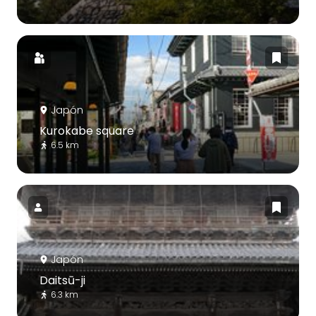
Japón
Kurokabe square
6.5 km
Japón
Daitsū-ji
6.3 km