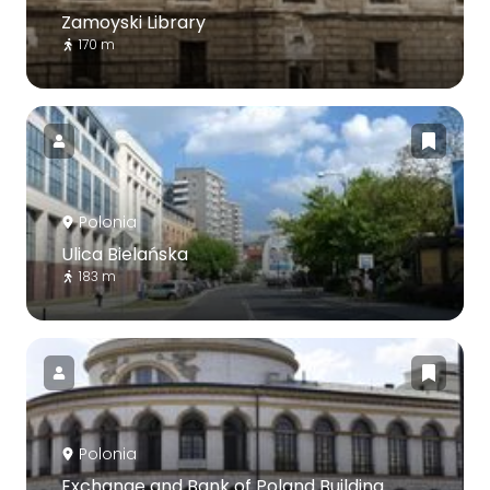
Zamoyski Library
170 m
Polonia
Ulica Bielańska
183 m
Polonia
Exchange and Bank of Poland Building