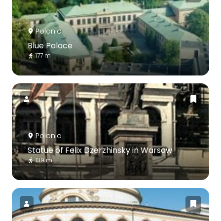
Polonia
Blue Palace
177 m
Polonia
Statue of Felix Dzerzhinsky in Warsaw
139 m