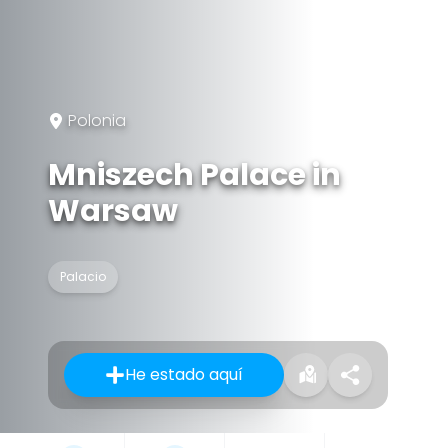
Polonia
Mniszech Palace in
Warsaw
Palacio
He estado aquí