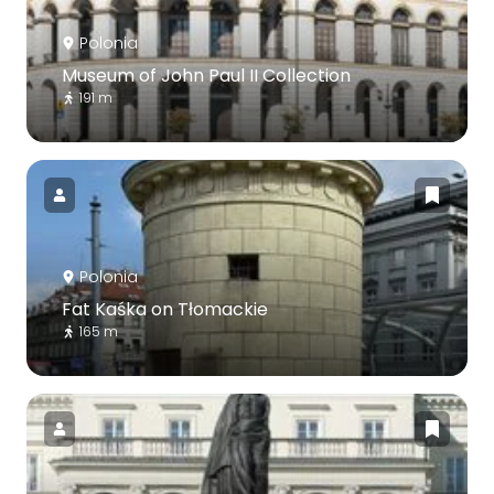
Polonia
Museum of John Paul II Collection
191 m
Polonia
Fat Kaśka on Tłomackie
165 m