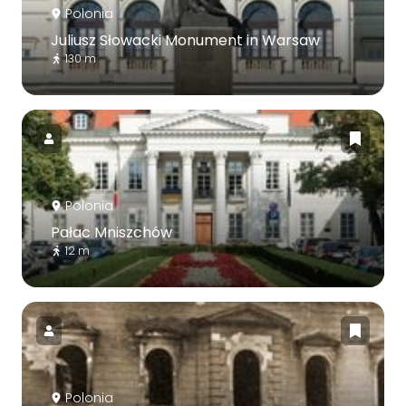
Polonia
Juliusz Słowacki Monument in Warsaw
130 m
Polonia
Pałac Mniszchów
12 m
Polonia