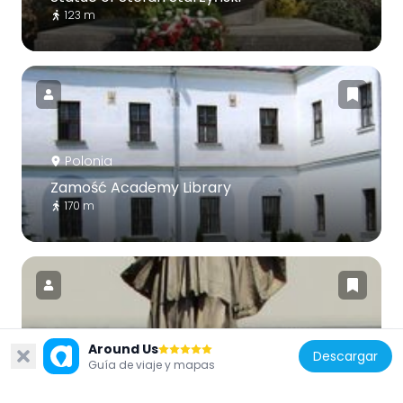
123 m
Polonia
Zamość Academy Library
170 m
Around Us
Polonia
Descargar
Guía de viaje y mapas
Statue of John of Nepomuk
95 m