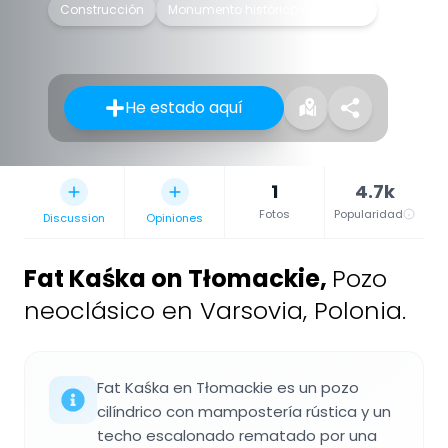
Construcción
Monumento histórico de Polonia
He estado aquí
1
4.7k
Fotos
Popularidad
Discussion
Opiniones
Fat Kaśka on Tłomackie
,
Pozo
neoclásico en Varsovia, Polonia.
Fat Kaśka en Tłomackie es un pozo
cilíndrico con mampostería rústica y un
techo escalonado rematado por una