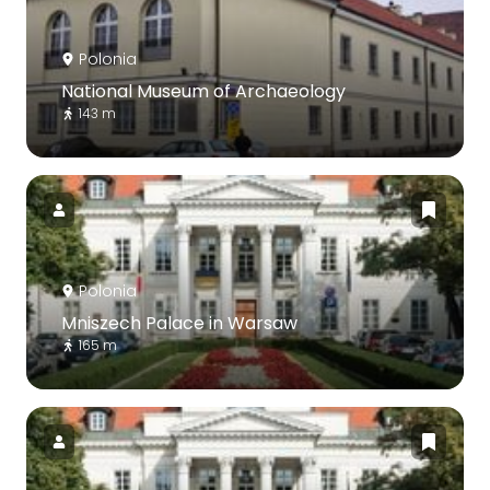
Polonia
National Museum of Archaeology
143 m
Polonia
Mniszech Palace in Warsaw
165 m