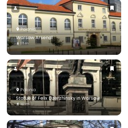
Polonia
Warsaw Arsenal
171 m
Polonia
Statue of Felix Dzerzhinsky in Warsaw
181 m