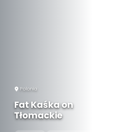
Polonia
Fat Kaśka on
Tłomackie