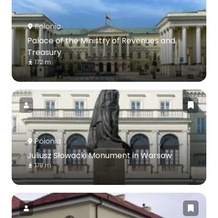
Polonia
Palace of the Ministry of Revenues and
Treasury
172 m
Polonia
Juliusz Słowacki Monument in Warsaw
178 m