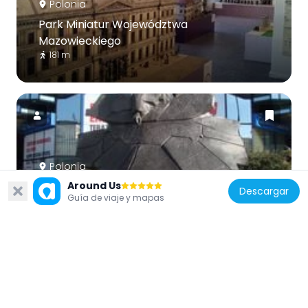
Polonia
Park Miniatur Województwa
Mazowieckiego
181 m
Polonia
Around Us
Statue of Stefan Starzyński
Descargar
Guía de viaje y mapas
54 m