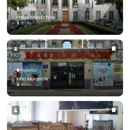
Polonia
Pałac Mniszchów
157 m
Polonia
Kino Muranów
153 m