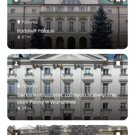
Polonia
Radziwiłł Palace
67 m
Polonia
Cerkiew i monaster Zaśnięcia Najświętszej
Marii Panny w Warszawie
34 m