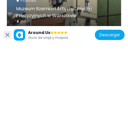
Polonia
Muzeum Rzemiosł Artystycznych i
Precyzyjnych w Warszawie
163 m
Around Us
Descargar
Guía de viaje y mapas
Polonia
Zespół klasztorny kapucynów w
Warszawie
85 m