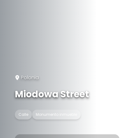
Polonia
Miodowa Street
Calle
Monumento inmueble