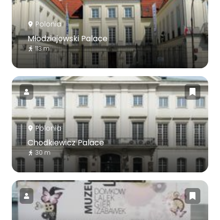
Polonia
Młodziejowski Palace
113 m
Polonia
Chodkiewicz Palace
30 m