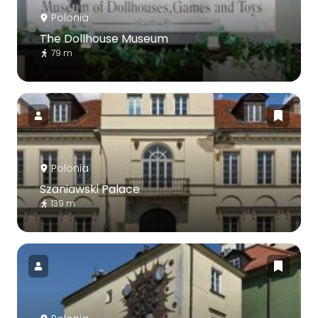
Polonia
The Dollhouse Museum
79 m
Polonia
Szaniawski Palace
139 m