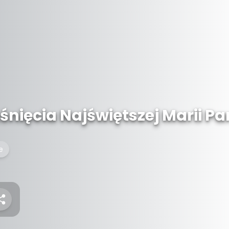
śnięcia Najświętszej Marii 
e