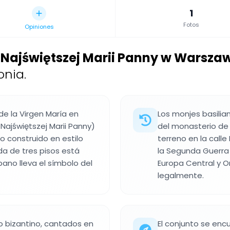
1
Fotos
Opiniones
 Najświętszej Marii Panny w Warsza
onia.
de la Virgen María en
Los monjes basilia
Najświętszej Marii Panny)
del monasterio de S
lo construido en estilo
terreno en la call
da de tres pisos está
la Segunda Guerra 
pano lleva el símbolo del
Europa Central y Or
legalmente.
ito bizantino, cantados en
El conjunto se enc