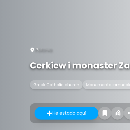
Polonia
Cerkiew i monaster Za
Greek Catholic church
Monumento inmuebl
He estado aquí