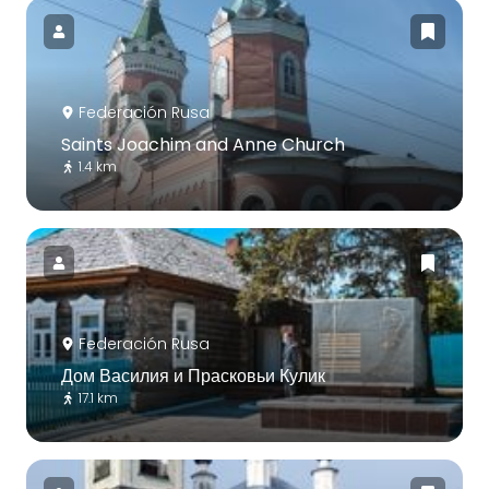
Federación Rusa
Saints Joachim and Anne Church
1.4 km
Federación Rusa
Дом Василия и Прасковьи Кулик
17.1 km