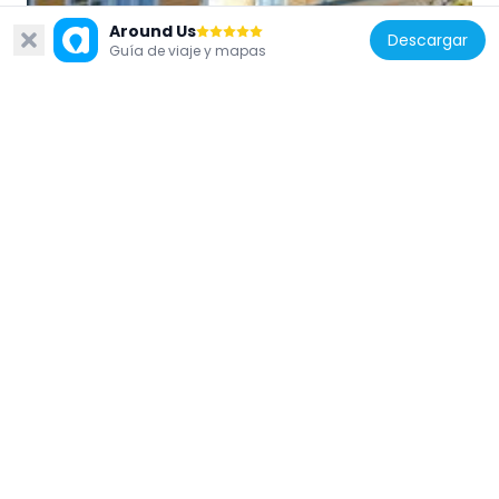
Around Us
Descargar
Guía de viaje y mapas
Federación Rusa
Sergey Gerasimov House Museum
2.4 km
Federación Rusa
Church of the Entry of the Lord into
Jerusalem in Vereya
19.9 km