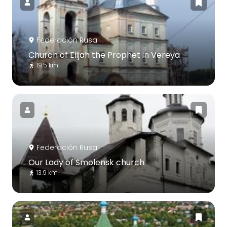
Federación Rusa
Church of Elijah the Prophet in Vereya
19.5 km
Federación Rusa
Our Lady of Smolensk church
13.9 km