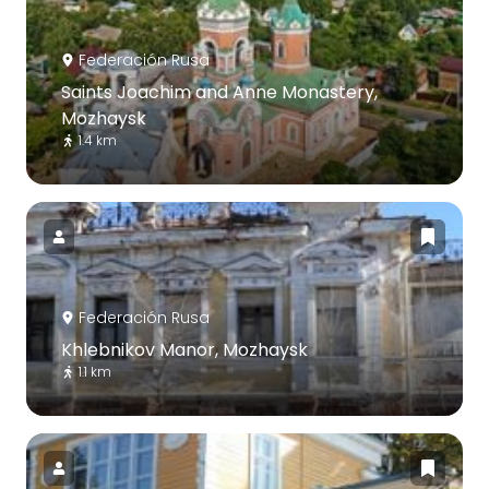
Federación Rusa
Saints Joachim and Anne Monastery,
Mozhaysk
1.4 km
Federación Rusa
Khlebnikov Manor, Mozhaysk
1.1 km