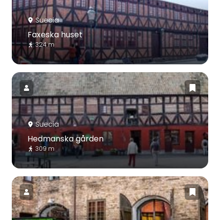
Suecia
Faxeska huset
324 m
Suecia
Hedmanska gården
309 m