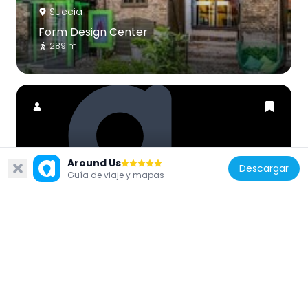
Suecia
Form Design Center
289 m
Suecia
Around Us
Descargar
Guía de viaje y mapas
Biopalatset
242 m
Suecia