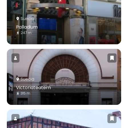
Suecia
Palladium
247 m
Suecia
Victoriateatern
315 m