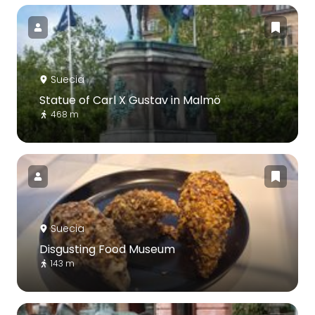
Suecia
Statue of Carl X Gustav in Malmö
468 m
Suecia
Disgusting Food Museum
143 m