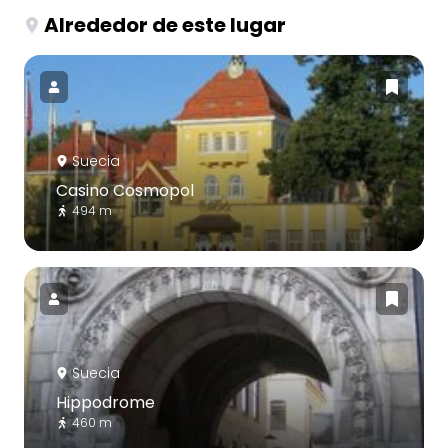
Alrededor de este lugar
Suecia
Casino Cosmopol
494 m
Suecia
Hippodrome
460 m