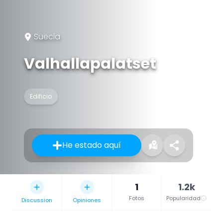
Suecia
Valhallapalatset
Edificio
He estado aquí
1
1.2k
Fotos
Popularidad
Discussion
Opiniones