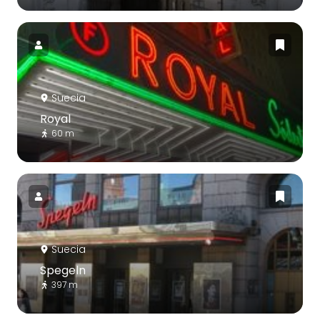
Suecia
Royal
60 m
Suecia
Spegeln
397 m