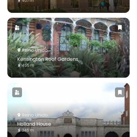
407 m
Reino Unido
Kensington Roof Gardens
455 m
Reino Unido
Holland House
346 m