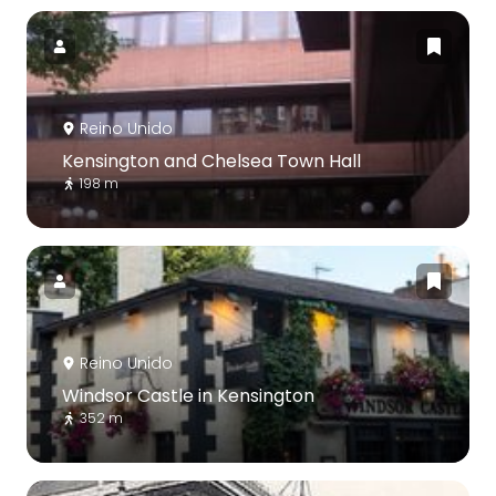
Reino Unido
Kensington and Chelsea Town Hall
198 m
Reino Unido
Windsor Castle in Kensington
352 m