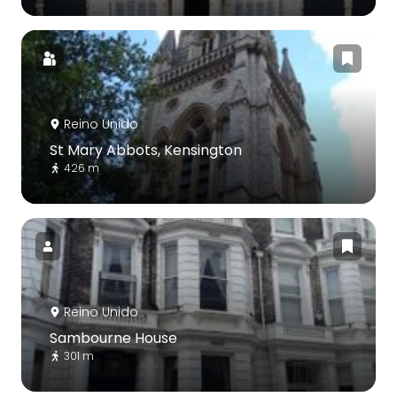
Reino Unido
St Mary Abbots, Kensington
426 m
Reino Unido
Sambourne House
301 m