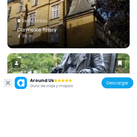
Reino Unido
Carmelite Priory
315 m
Around Us
Descargar
Reino Unido
Guía de viaje y mapas
Statue of Henry Vassall-Fox, 3rd Baron
Holland
413 m