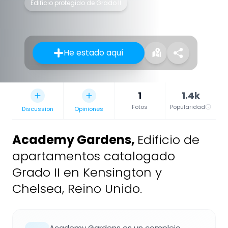
Edificio protegido de Grado II
He estado aquí
1
1.4k
Fotos
Popularidad
Discussion
Opiniones
Academy Gardens
,
Edificio de
apartamentos catalogado
Grado II en Kensington y
Chelsea, Reino Unido.
Academy Gardens es un complejo