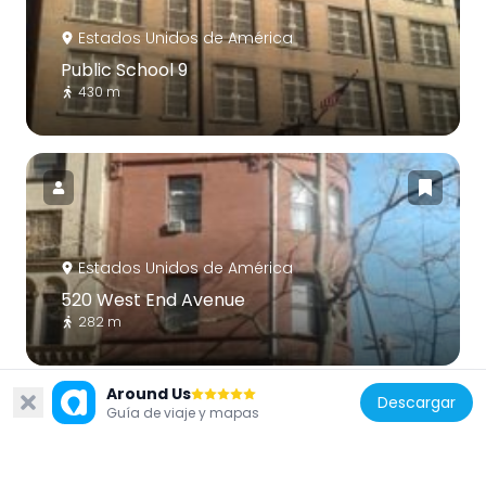
Estados Unidos de América
Public School 9
430 m
Estados Unidos de América
520 West End Avenue
282 m
Around Us
Descargar
Guía de viaje y mapas