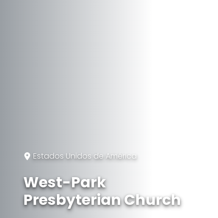
Estados Unidos de América
West-Park
Presbyterian Church