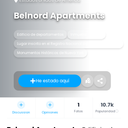
Estados Unidos de América
Belnord Apartments
Edificio de departamentos
Inmueble de renta
Lugar inscrito en el Registro Nacional de Lugares Históricos
Monumentos Históricos de Nueva York
He estado aquí
1
10.7k
Fotos
Popularidad
Discussion
Opiniones