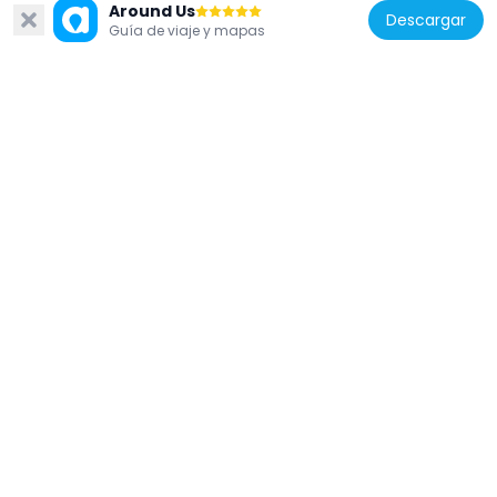
Around Us
Descargar
Guía de viaje y mapas
Estados Unidos de América
Stephens College South Campus Historic
District
1.7 km
Estados Unidos de América
John W. Boone House
1.5 km