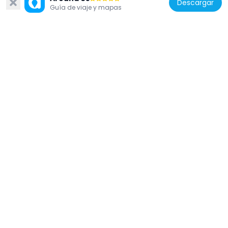
Descargar
Guía de viaje y mapas
Estados Unidos de América
Jardín Botánico Mizzou
445 m
Estados Unidos de América
Sigma Alpha Epsilon Fraternity House
852 m