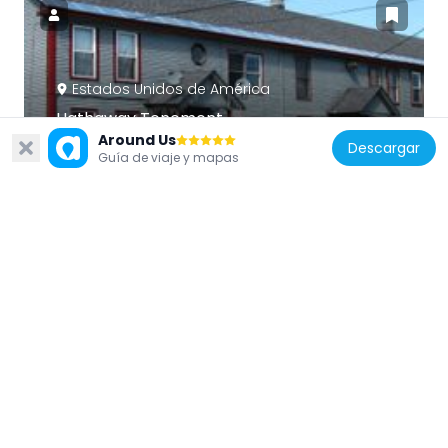
Estados Unidos de América
Hathaway Tenement
Around Us
1.3 km
Descargar
Guía de viaje y mapas
Estados Unidos de América
Boston Finishing Works
5.5 km