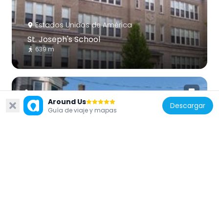
Estados Unidos de América
St. Joseph's School
639 m
Around Us
Descargar
Guía de viaje y mapas
Estados Unidos de América
Freeman's Grove Historic District
851 m