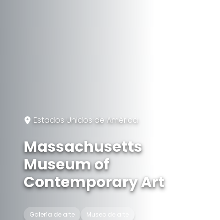
Estados Unidos de América
Massachusetts
Museum of
Contemporary Art
Galería de arte
Museo de arte