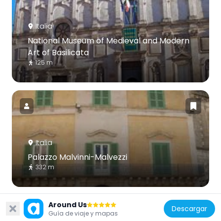
Italia
National Museum of Medieval and Modern
Art of Basilicata
125 m
Italia
Palazzo Malvinni-Malvezzi
332 m
Around Us
Descargar
Guía de viaje y mapas