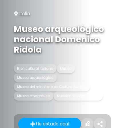
Italia
Museo arqueológico
nacional Domenico
Ridola
Bien cultural italiano
Museo
Museo arqueológico
Museo del ministerio de Cultura italiano
Museo etnográfico
Museo nacional italiano
He estado aquí