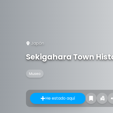
Japón
Sekigahara Town Hist
Museo
He estado aquí