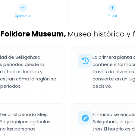
Opiniones
Photo
 Folklore Museum
,
Museo histórico y 
iudad de Sekigahara
La primera planta 
s períodos desde la
contiene informaci
rtefactos locales y
través de diversas
uestran cómo la región se
convierte en un lu
 períodos.
decisivo.
rior al período Meiji,
El museo se encuen
a y equipos agrícolas
Sekigahara, lo que
ómo las personas
tren. El horario es