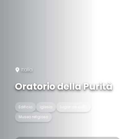
Italia
Oratorio della Purità
Edificio
Iglesia
Lugar de culto
Museo religioso