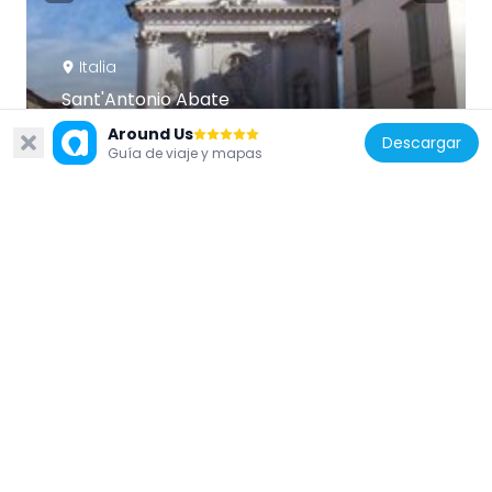
Italia
Sant'Antonio Abate
277 m
Around Us
Descargar
Guía de viaje y mapas
Italia
Museum of Modern and Contemporary
House Cavazzini
219 m