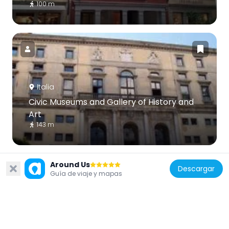
100 m
Italia
Civic Museums and Gallery of History and
Art
143 m
Around Us
Descargar
Guía de viaje y mapas
Italia
Biblioteca civica Vincenzo Joppi