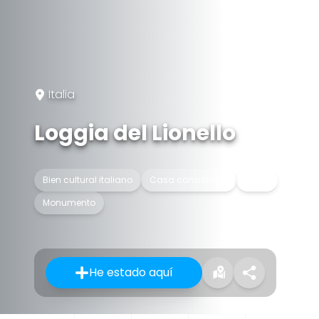
Italia
Loggia del Lionello
Bien cultural italiano
Casa consistorial
Logia
Monumento
He estado aquí